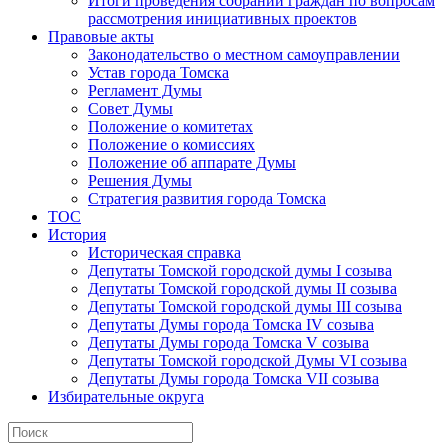
Итоги проведения собраний граждан по вопросам
рассмотрения инициативных проектов
Правовые акты
Законодательство о местном самоуправлении
Устав города Томска
Регламент Думы
Совет Думы
Положение о комитетах
Положение о комиссиях
Положение об аппарате Думы
Решения Думы
Стратегия развития города Томска
ТОС
История
Историческая справка
Депутаты Томской городской думы I созыва
Депутаты Томской городской думы II созыва
Депутаты Томской городской думы III созыва
Депутаты Думы города Томска IV созыва
Депутаты Думы города Томска V созыва
Депутаты Томской городской Думы VI созыва
Депутаты Думы города Томска VII созыва
Избирательные округа