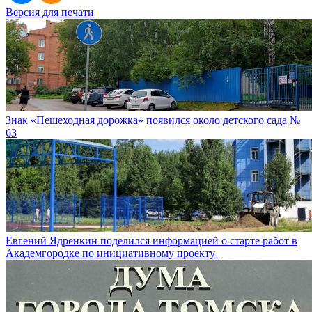
Версия для печати
Знак «Пешеходная дорожка» появился около детского сада №
63
Евгений Ядренкин поделился информацией о старте работ в
Академгородке по инициативному проекту