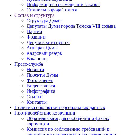
Информация о размещении заказов
Символы города Томска
Состав и структура
Структура Думы
Депутаты Думы города Томска VIII созыва
Партии
Фракции
Депутатские группы
Аппарат Думы
Кадровый резерв
Вакансии
Пресс-служба
Новости
Проекты Думы
Фотогалерея
Видеогалерея
Инфографика
Ссылки
Контакты
Политика обработки персональных данных
Прoтивoдeйствие кoрpупции
Обратная связь для сообщений о фактах
коррупции
Комиссия по соблюдению требований к
служебному поведению и урегулированию