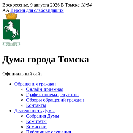
Воскресенье, 9 августа 2026
|
В Томске
18:54
A
A
Версия для слабовидящих
Дума
города Томска
Официальный сайт
Обращения граждан
Онлайн-приемная
График приема депутатов
Обзоры обращений граждан
Контакты
Деятельность Думы
Собрания Думы
Комитеты
Комиссии
Публичные слушания