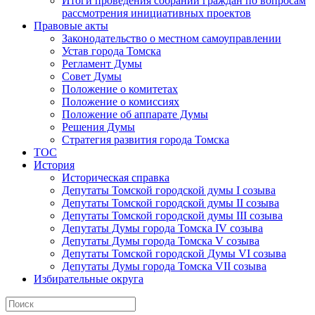
Итоги проведения собраний граждан по вопросам
рассмотрения инициативных проектов
Правовые акты
Законодательство о местном самоуправлении
Устав города Томска
Регламент Думы
Совет Думы
Положение о комитетах
Положение о комиссиях
Положение об аппарате Думы
Решения Думы
Стратегия развития города Томска
ТОС
История
Историческая справка
Депутаты Томской городской думы I созыва
Депутаты Томской городской думы II созыва
Депутаты Томской городской думы III созыва
Депутаты Думы города Томска IV созыва
Депутаты Думы города Томска V созыва
Депутаты Томской городской Думы VI созыва
Депутаты Думы города Томска VII созыва
Избирательные округа