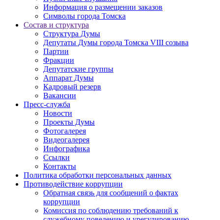
Информация о размещении заказов
Символы города Томска
Состав и структура
Структура Думы
Депутаты Думы города Томска VIII созыва
Партии
Фракции
Депутатские группы
Аппарат Думы
Кадровый резерв
Вакансии
Пресс-служба
Новости
Проекты Думы
Фотогалерея
Видеогалерея
Инфографика
Ссылки
Контакты
Политика обработки персональных данных
Прoтивoдeйствие кoрpупции
Обратная связь для сообщений о фактах
коррупции
Комиссия по соблюдению требований к
служебному поведению и урегулированию