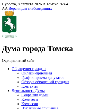
Суббота, 8 августа 2026
|
В Томске
16:04
A
A
Версия для слабовидящих
Дума
города Томска
Официальный сайт
Обращения граждан
Онлайн-приемная
График приема депутатов
Обзоры обращений граждан
Контакты
Деятельность Думы
Собрания Думы
Комитеты
Комиссии
Публичные слушания