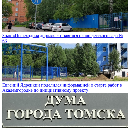
Знак «Пешеходная дорожка» появился около детского сада №
63
Евгений Ядренкин поделился информацией о старте работ в
Академгородке по инициативному проекту