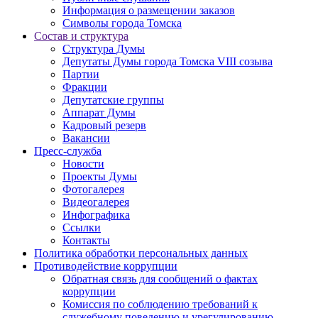
Информация о размещении заказов
Символы города Томска
Состав и структура
Структура Думы
Депутаты Думы города Томска VIII созыва
Партии
Фракции
Депутатские группы
Аппарат Думы
Кадровый резерв
Вакансии
Пресс-служба
Новости
Проекты Думы
Фотогалерея
Видеогалерея
Инфографика
Ссылки
Контакты
Политика обработки персональных данных
Прoтивoдeйствие кoрpупции
Обратная связь для сообщений о фактах
коррупции
Комиссия по соблюдению требований к
служебному поведению и урегулированию