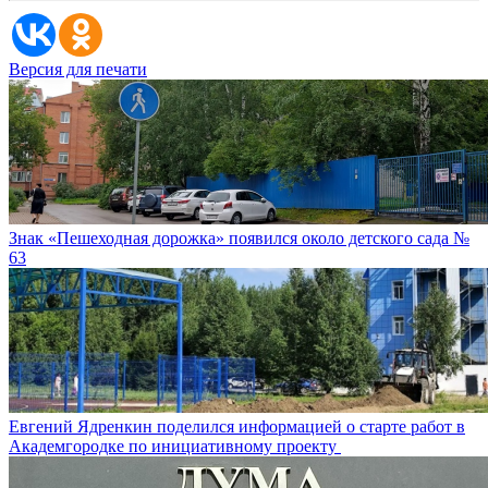
Версия для печати
Знак «Пешеходная дорожка» появился около детского сада №
63
Евгений Ядренкин поделился информацией о старте работ в
Академгородке по инициативному проекту