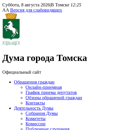
Суббота, 8 августа 2026
|
В Томске
12:25
A
A
Версия для слабовидящих
Дума
города Томска
Официальный сайт
Обращения граждан
Онлайн-приемная
График приема депутатов
Обзоры обращений граждан
Контакты
Деятельность Думы
Собрания Думы
Комитеты
Комиссии
Публичные слушания