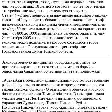
сказано, что «запрещается допуск в зал игровых автоматов
лиц, не достигших 18-летного возраста». Более того, теперь
это требование выделено в отдельную строку закона.
Статья 4 «Ответственность за нарушение настоящего закона»
гласит – «Нарушение требований влечет наложение штрафа
на должностных лиц и индивидуальных предпринимателей
от 40 до 50 минимальных размеров оплаты, на юридических
лиц – от 800 до 1000 минимальных размеров оплаты труда».
21 сентября 2005 г. прошло заседание комитета по
экономической политике, на котором состоялось второе
чтение закона. Следующая инстанция - собрание
Государственной Думы Томской области.
Законодательную инициативу городских депутатов по
принятию кардинальных экстренных мер по борьбе с
однорукими бандитами областные депутаты поддержали.
19 сентября в областной администрации состоялось заседание
рабочей группы по подготовке ко второму чтению проекта
закона Томской области «О размещении объектов игорного
бизнеса на территории Томкой области». В нем принимали
участие депутат Лев Пичурин и начальник юридического
управления Думы города Томска Николай Рубан.
По словам Николая Рубана, «обсуждались поправки к закону.
Их внесли Томский Центр стандартизации, метрологии и