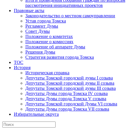
Итоги проведения собраний граждан по вопросам
рассмотрения инициативных проектов
Правовые акты
Законодательство о местном самоуправлении
Устав города Томска
Регламент Думы
Совет Думы
Положение о комитетах
Положение о комиссиях
Положение об аппарате Думы
Решения Думы
Стратегия развития города Томска
ТОС
История
Историческая справка
Депутаты Томской городской думы I созыва
Депутаты Томской городской думы II созыва
Депутаты Томской городской думы III созыва
Депутаты Думы города Томска IV созыва
Депутаты Думы города Томска V созыва
Депутаты Томской городской Думы VI созыва
Депутаты Думы города Томска VII созыва
Избирательные округа