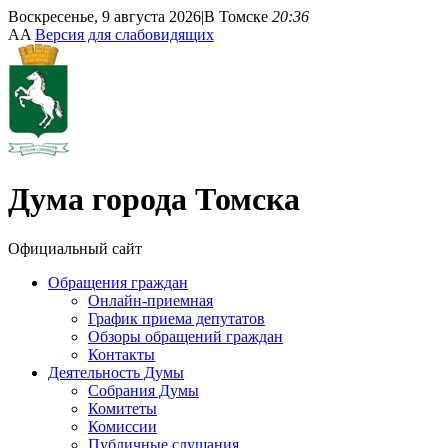
Воскресенье, 9 августа 2026
|
В Томске
20:36
A
A
Версия для слабовидящих
Дума
города Томска
Официальный сайт
Обращения граждан
Онлайн-приемная
График приема депутатов
Обзоры обращений граждан
Контакты
Деятельность Думы
Собрания Думы
Комитеты
Комиссии
Публичные слушания