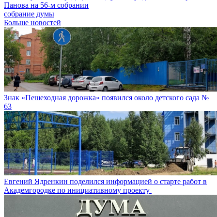
Панова на 56-м собрании
собрание думы
Больше новостей
Знак «Пешеходная дорожка» появился около детского сада №
63
Евгений Ядренкин поделился информацией о старте работ в
Академгородке по инициативному проекту