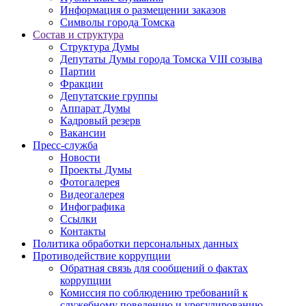
Информация о размещении заказов
Символы города Томска
Состав и структура
Структура Думы
Депутаты Думы города Томска VIII созыва
Партии
Фракции
Депутатские группы
Аппарат Думы
Кадровый резерв
Вакансии
Пресс-служба
Новости
Проекты Думы
Фотогалерея
Видеогалерея
Инфографика
Ссылки
Контакты
Политика обработки персональных данных
Прoтивoдeйствие кoрpупции
Обратная связь для сообщений о фактах
коррупции
Комиссия по соблюдению требований к
служебному поведению и урегулированию