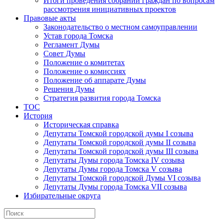
Итоги проведения собраний граждан по вопросам
рассмотрения инициативных проектов
Правовые акты
Законодательство о местном самоуправлении
Устав города Томска
Регламент Думы
Совет Думы
Положение о комитетах
Положение о комиссиях
Положение об аппарате Думы
Решения Думы
Стратегия развития города Томска
ТОС
История
Историческая справка
Депутаты Томской городской думы I созыва
Депутаты Томской городской думы II созыва
Депутаты Томской городской думы III созыва
Депутаты Думы города Томска IV созыва
Депутаты Думы города Томска V созыва
Депутаты Томской городской Думы VI созыва
Депутаты Думы города Томска VII созыва
Избирательные округа