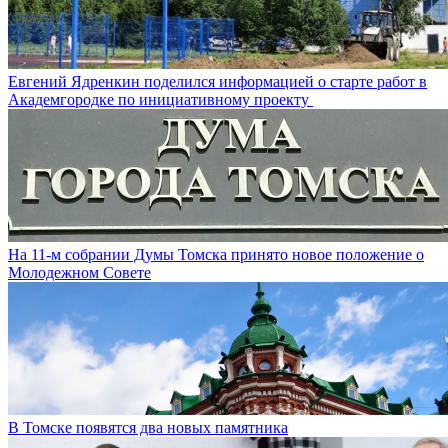
Евгений Ядренкин поделился информацией о старте работ в
Академгородке по инициативному проекту
На 11-м собрании Думы Томска принято новое положение о
Молодежном Совете
В Томске появятся два новых памятника