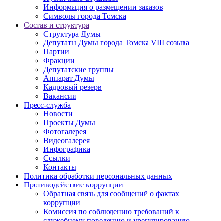
Информация о размещении заказов
Символы города Томска
Состав и структура
Структура Думы
Депутаты Думы города Томска VIII созыва
Партии
Фракции
Депутатские группы
Аппарат Думы
Кадровый резерв
Вакансии
Пресс-служба
Новости
Проекты Думы
Фотогалерея
Видеогалерея
Инфографика
Ссылки
Контакты
Политика обработки персональных данных
Прoтивoдeйствие кoрpупции
Обратная связь для сообщений о фактах
коррупции
Комиссия по соблюдению требований к
служебному поведению и урегулированию