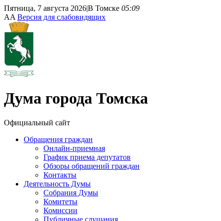
Пятница, 7 августа 2026
|
В Томске
05:09
A
A
Версия для слабовидящих
Дума
города Томска
Официальный сайт
Обращения граждан
Онлайн-приемная
График приема депутатов
Обзоры обращений граждан
Контакты
Деятельность Думы
Собрания Думы
Комитеты
Комиссии
Публичные слушания