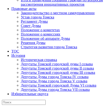
Итоги проведения собраний граждан по вопросам
рассмотрения инициативных проектов
Правовые акты
Законодательство о местном самоуправлении
Устав города Томска
Регламент Думы
Совет Думы
Положение о комитетах
Положение о комиссиях
Положение об аппарате Думы
Решения Думы
Стратегия развития города Томска
ТОС
История
Историческая справка
Депутаты Томской городской думы I созыва
Депутаты Томской городской думы II созыва
Депутаты Томской городской думы III созыва
Депутаты Думы города Томска IV созыва
Депутаты Думы города Томска V созыва
Депутаты Томской городской Думы VI созыва
Депутаты Думы города Томска VII созыва
Избирательные округа