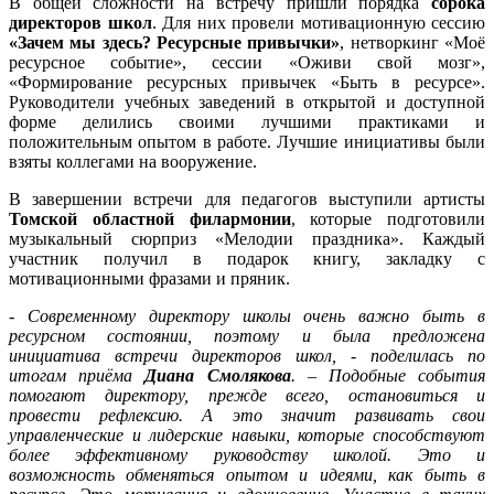
В общей сложности на встречу пришли порядка
сорока
директоров школ
. Для них провели мотивационную сессию
«Зачем мы здесь? Ресурсные привычки»
, нетворкинг «Моё
ресурсное событие», сессии «Оживи свой мозг»,
«Формирование ресурсных привычек «Быть в ресурсе».
Руководители учебных заведений в открытой и доступной
форме делились своими лучшими практиками и
положительным опытом в работе. Лучшие инициативы были
взяты коллегами на вооружение.
В завершении встречи для педагогов выступили артисты
Томской областной филармонии
, которые подготовили
музыкальный сюрприз «Мелодии праздника». Каждый
участник получил в подарок книгу, закладку с
мотивационными фразами и пряник.
- Современному директору школы очень важно быть в
ресурсном состоянии, поэтому и была предложена
инициатива встречи директоров школ, - поделилась по
итогам приёма
Диана Смолякова
. – Подобные события
помогают директору, прежде всего, остановиться и
провести рефлексию. А это значит развивать свои
управленческие и лидерские навыки, которые способствуют
более эффективному руководству школой. Это и
возможность обменяться опытом и идеями, как быть в