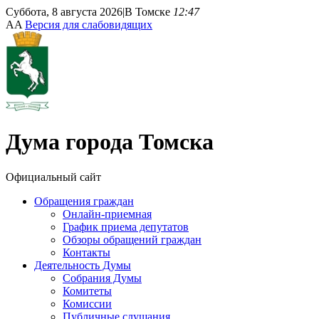
Суббота, 8 августа 2026
|
В Томске
12:47
A
A
Версия для слабовидящих
Дума
города Томска
Официальный сайт
Обращения граждан
Онлайн-приемная
График приема депутатов
Обзоры обращений граждан
Контакты
Деятельность Думы
Собрания Думы
Комитеты
Комиссии
Публичные слушания