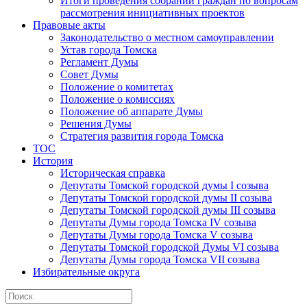
Итоги проведения собраний граждан по вопросам
рассмотрения инициативных проектов
Правовые акты
Законодательство о местном самоуправлении
Устав города Томска
Регламент Думы
Совет Думы
Положение о комитетах
Положение о комиссиях
Положение об аппарате Думы
Решения Думы
Стратегия развития города Томска
ТОС
История
Историческая справка
Депутаты Томской городской думы I созыва
Депутаты Томской городской думы II созыва
Депутаты Томской городской думы III созыва
Депутаты Думы города Томска IV созыва
Депутаты Думы города Томска V созыва
Депутаты Томской городской Думы VI созыва
Депутаты Думы города Томска VII созыва
Избирательные округа