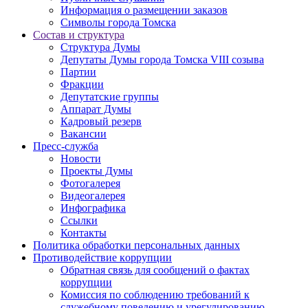
Информация о размещении заказов
Символы города Томска
Состав и структура
Структура Думы
Депутаты Думы города Томска VIII созыва
Партии
Фракции
Депутатские группы
Аппарат Думы
Кадровый резерв
Вакансии
Пресс-служба
Новости
Проекты Думы
Фотогалерея
Видеогалерея
Инфографика
Ссылки
Контакты
Политика обработки персональных данных
Прoтивoдeйствие кoрpупции
Обратная связь для сообщений о фактах
коррупции
Комиссия по соблюдению требований к
служебному поведению и урегулированию