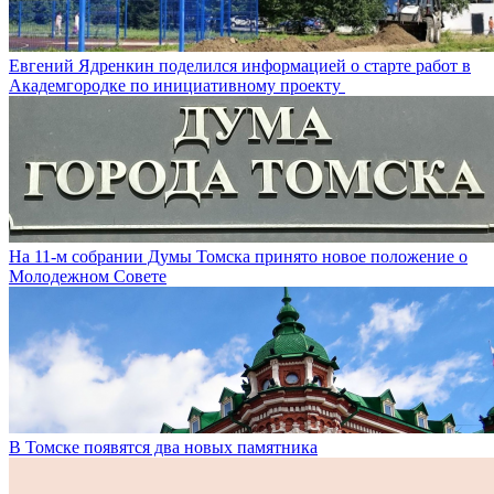
Евгений Ядренкин поделился информацией о старте работ в
Академгородке по инициативному проекту
На 11-м собрании Думы Томска принято новое положение о
Молодежном Совете
В Томске появятся два новых памятника