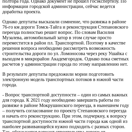
полтора года. Однако документ не прошел госэкспертизу. По
информации городской администрации, сейчас ведется
доработка проекта.
Однако депутаты высказали сомнение, что развязка в районе
76-го км дороги Томск-Тайга и реконструкция Степановского
переезда полностью решит вопрос. По словам Василия
Музалева, автомобильный затор в этом случае просто
переместится в район пл. Транспортной. Поэтому в качестве
решения вопроса необходимо рассмотреть возможность
строительства дороги по ул. Ломоносова через реку Ушайка с
выходом в микрорайон Академгородок. Однако пока сметных
расчетов у администрации города по этому направлению нет.
В результате депутаты предложили мэрии подготовить
электронную модель транспортных потоков в южной части
города.
- Вопрос транспортной доступности – один из самых важных
для города. К 2021 году необходимо завершить работы по
развязке в районе Мокрушинского переезда, в нынешнем году
– получить согласование по проекту Степановского переезда
и начать его реконструкцию. При этом, подчеркну, к вопросу
транспортной доступности южной части города как одной из
наиболее развивающейся нужно подходить с разных сторон.
Так, обсуждается вариант строительства дороги от