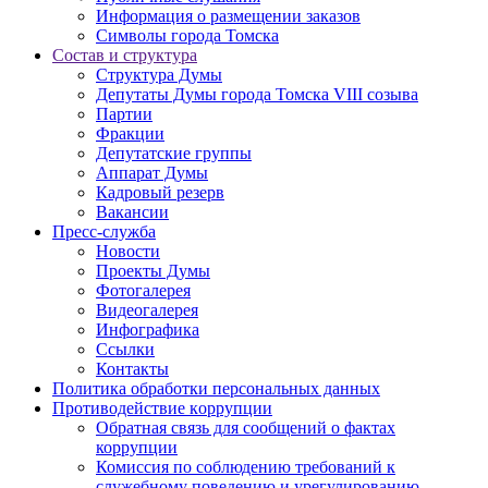
Информация о размещении заказов
Символы города Томска
Состав и структура
Структура Думы
Депутаты Думы города Томска VIII созыва
Партии
Фракции
Депутатские группы
Аппарат Думы
Кадровый резерв
Вакансии
Пресс-служба
Новости
Проекты Думы
Фотогалерея
Видеогалерея
Инфографика
Ссылки
Контакты
Политика обработки персональных данных
Прoтивoдeйствие кoрpупции
Обратная связь для сообщений о фактах
коррупции
Комиссия по соблюдению требований к
служебному поведению и урегулированию