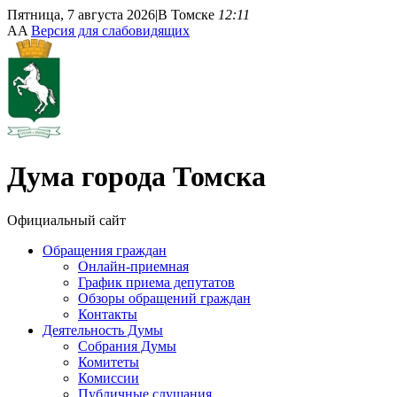
Пятница, 7 августа 2026
|
В Томске
12:11
A
A
Версия для слабовидящих
Дума
города Томска
Официальный сайт
Обращения граждан
Онлайн-приемная
График приема депутатов
Обзоры обращений граждан
Контакты
Деятельность Думы
Собрания Думы
Комитеты
Комиссии
Публичные слушания