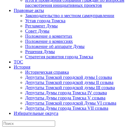
Итоги проведения собраний граждан по вопросам
рассмотрения инициативных проектов
Правовые акты
Законодательство о местном самоуправлении
Устав города Томска
Регламент Думы
Совет Думы
Положение о комитетах
Положение о комиссиях
Положение об аппарате Думы
Решения Думы
Стратегия развития города Томска
ТОС
История
Историческая справка
Депутаты Томской городской думы I созыва
Депутаты Томской городской думы II созыва
Депутаты Томской городской думы III созыва
Депутаты Думы города Томска IV созыва
Депутаты Думы города Томска V созыва
Депутаты Томской городской Думы VI созыва
Депутаты Думы города Томска VII созыва
Избирательные округа