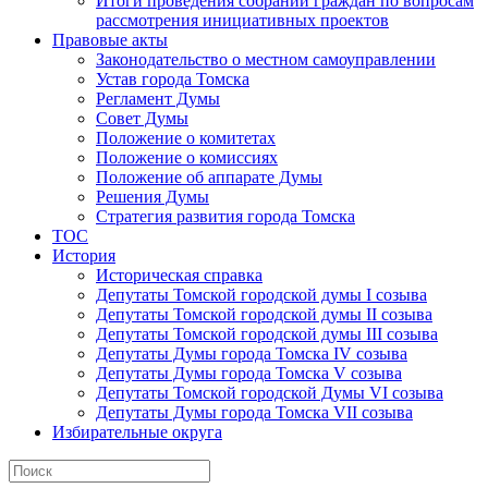
Итоги проведения собраний граждан по вопросам
рассмотрения инициативных проектов
Правовые акты
Законодательство о местном самоуправлении
Устав города Томска
Регламент Думы
Совет Думы
Положение о комитетах
Положение о комиссиях
Положение об аппарате Думы
Решения Думы
Стратегия развития города Томска
ТОС
История
Историческая справка
Депутаты Томской городской думы I созыва
Депутаты Томской городской думы II созыва
Депутаты Томской городской думы III созыва
Депутаты Думы города Томска IV созыва
Депутаты Думы города Томска V созыва
Депутаты Томской городской Думы VI созыва
Депутаты Думы города Томска VII созыва
Избирательные округа