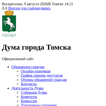
Воскресенье, 9 августа 2026
|
В Томске
14:21
A
A
Версия для слабовидящих
Дума
города Томска
Официальный сайт
Обращения граждан
Онлайн-приемная
График приема депутатов
Обзоры обращений граждан
Контакты
Деятельность Думы
Собрания Думы
Комитеты
Комиссии
Публичные слушания