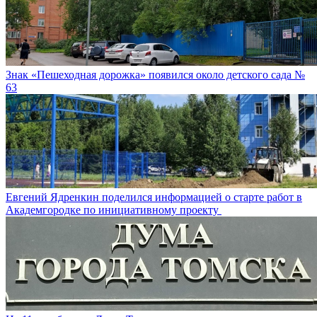
Знак «Пешеходная дорожка» появился около детского сада №
63
Евгений Ядренкин поделился информацией о старте работ в
Академгородке по инициативному проекту