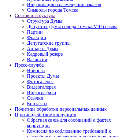
Информация о размещении заказов
Символы города Томска
Состав и структура
Структура Думы
Депутаты Думы города Томска VIII созыва
Партии
Фракции
Депутатские группы
Аппарат Думы
Кадровый резерв
Вакансии
Пресс-служба
Новости
Проекты Думы
Фотогалерея
Видеогалерея
Инфографика
Ссылки
Контакты
Политика обработки персональных данных
Прoтивoдeйствие кoрpупции
Обратная связь для сообщений о фактах
коррупции
Комиссия по соблюдению требований к
служебному поведению и урегулированию