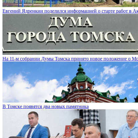
Евгений Ядренкин поделился информацией о старте работ в 
На 11-м собрании Думы Томска принято новое положение о М
В Томске появятся два новых памятника