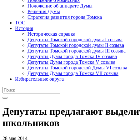
Положение о комиссиях
Положение об аппарате Думы
Решения Думы
Стратегия развития города Томска
ТОС
История
Историческая справка
Депутаты Томской городской думы I созыва
Депутаты Томской городской думы II созыва
Депутаты Томской городской думы III созыва
Депутаты Думы города Томска IV созыва
Депутаты Думы города Томска V созыва
Депутаты Томской городской Думы VI созыва
Депутаты Думы города Томска VII созыва
Избирательные округа
Депутаты предлагают выделит
школьников
28 мая 2014