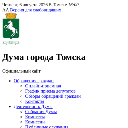
Четверг, 6 августа 2026
|
В Томске
16:00
A
A
Версия для слабовидящих
Дума
города Томска
Официальный сайт
Обращения граждан
Онлайн-приемная
График приема депутатов
Обзоры обращений граждан
Контакты
Деятельность Думы
Собрания Думы
Комитеты
Комиссии
Публичные слушания