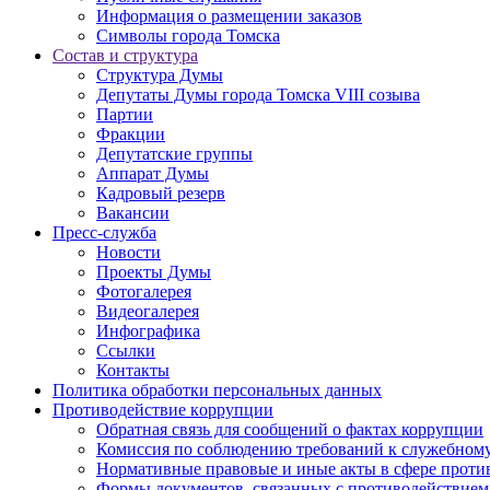
Информация о размещении заказов
Символы города Томска
Состав и структура
Структура Думы
Депутаты Думы города Томска VIII созыва
Партии
Фракции
Депутатские группы
Аппарат Думы
Кадровый резерв
Вакансии
Пресс-служба
Новости
Проекты Думы
Фотогалерея
Видеогалерея
Инфографика
Ссылки
Контакты
Политика обработки персональных данных
Прoтивoдeйствие кoрpупции
Обратная связь для сообщений о фактах коррупции
Комиссия по соблюдению требований к служебному
Нормативные правовые и иные акты в сфере проти
Формы документов, связанных с противодействием