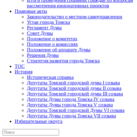
Итоги проведения собраний граждан по вопросам
рассмотрения инициативных проектов
Правовые акты
Законодательство о местном самоуправлении
Устав города Томска
Регламент Думы
Совет Думы
Положение о комитетах
Положение о комиссиях
Положение об аппарате Думы
Решения Думы
Стратегия развития города Томска
ТОС
История
Историческая справка
Депутаты Томской городской думы I созыва
Депутаты Томской городской думы II созыва
Депутаты Томской городской думы III созыва
Депутаты Думы города Томска IV созыва
Депутаты Думы города Томска V созыва
Депутаты Томской городской Думы VI созыва
Депутаты Думы города Томска VII созыва
Избирательные округа