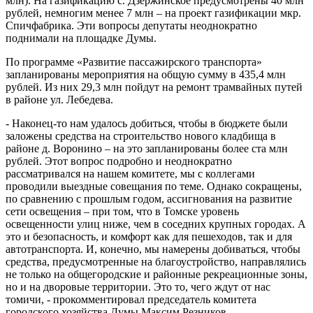
млн). На газификацию с. Дзержинское предусмотрены 40 млн
рублей, немногим менее 7 млн – на проект газификации мкр.
Спичфабрика. Эти вопросы депутаты неоднократно
поднимали на площадке Думы.
По программе «Развитие пассажирского транспорта»
запланированы мероприятия на общую сумму в 435,4 млн
рублей. Из них 29,3 млн пойдут на ремонт трамвайных путей
в районе ул. Лебедева.
- Наконец-то нам удалось добиться, чтобы в бюджете были
заложены средства на строительство нового кладбища в
районе д. Воронино – на это запланированы более ста млн
рублей. Этот вопрос подробно и неоднократно
рассматривался на нашем комитете, мы с коллегами
проводили выездные совещания по теме. Однако сокращены,
по сравнению с прошлым годом, ассигнования на развитие
сети освещения – при том, что в Томске уровень
освещенности улиц ниже, чем в соседних крупных городах. А
это и безопасность, и комфорт как для пешеходов, так и для
автотранспорта. И, конечно, мы намерены добиваться, чтобы
средства, предусмотренные на благоустройство, направлялись
не только на общегородские и районные рекреационные зоны,
но и на дворовые территории. Это то, чего ждут от нас
томичи, - прокомментировал председатель комитета
городского хозяйства Думы Максим Резников.