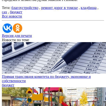
Теги:
благоустройство
,
ремонт дорог в томске
,
кладбища
,
сах
,
бюджет
Все новости
Версия для печати
Новости по теме
Прямая трансляция комитета по бюджету, экономике и
собственности
бюджет