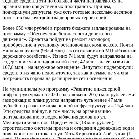
Однако средства эти по большей части направляются на
организацию общественных пространств. Причем,
подчеркнули депутаты, уже есть готовые несколько десятков
проектов благоустройства дворовых территорий.
Более 656 млн рублей в проекте бюджета запланированы на
программу «Обеспечение безопасности дорожного
движения». Средства пойдут на ремонт автодорог,
приобретение и установку остановочных комплексов. Почти
миллиард рублей (992,4 млн) - ассигнования на МП «Развитие
дорожного хозяйства». Из них 741 млн будут направлены на
содержание улично-дорожной сети, 42 млн – на ее развитие,
167,8 млн – на наружное освещение. Депутаты подчеркнули:
средств этих явно недостаточно, так как в сумме не учтена
потребность города на расширение сети освещения.
На муниципальную программу «Развитие инженерной
инфраструктуры» на 2020 год заложено 205,6 млн рублей. На
газификацию планируется направить чуть менее 47 млн
рублей, на развитие инженерной инфраструктуры – 15,4 млн.
Эти средства пойдут, в том числе, на организацию
централизованного водоснабжения домов по ул.
Мелиоративная в пос. Предтеченск (13 млн рублей),
строительство системы приема и отведения дренажных вод и
поверхностного стока по ул. Усть-Киргизский 2-ой тупик (1