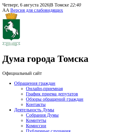
Четверг, 6 августа 2026
|
В Томске
22:40
A
A
Версия для слабовидящих
Дума
города Томска
Официальный сайт
Обращения граждан
Онлайн-приемная
График приема депутатов
Обзоры обращений граждан
Контакты
Деятельность Думы
Собрания Думы
Комитеты
Комиссии
Публичные слушания