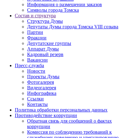
Информация о размещении заказов
Символы города Томска
Состав и структура
Структура Думы
Депутаты Думы города Томска VIII созыва
Партии
Фракции
Депутатские группы
Аппарат Думы
Кадровый резерв
Вакансии
Пресс-служба
Новости
Проекты Думы
Фотогалерея
Видеогалерея
Инфографика
Ссылки
Контакты
Политика обработки персональных данных
Прoтивoдeйствие кoрpупции
Обратная связь для сообщений о фактах
коррупции
Комиссия по соблюдению требований к
служебному поведению и урегулированию