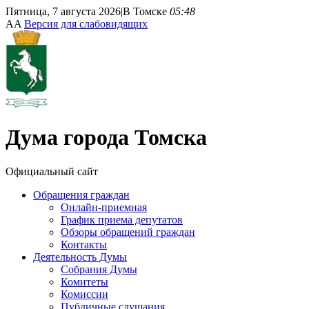
Пятница, 7 августа 2026
|
В Томске
05:48
A
A
Версия для слабовидящих
Дума
города Томска
Официальный сайт
Обращения граждан
Онлайн-приемная
График приема депутатов
Обзоры обращений граждан
Контакты
Деятельность Думы
Собрания Думы
Комитеты
Комиссии
Публичные слушания