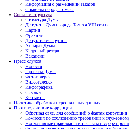
Информация о размещении заказов
Символы города Томска
Состав и структура
Структура Думы
Депутаты Думы города Томска VIII созыва
Партии
Фракции
Депутатские группы
Аппарат Думы
Кадровый резерв
Вакансии
Пресс-служба
Новости
Проекты Думы
Фотогалерея
Видеогалерея
Инфографика
Ссылки
Контакты
Политика обработки персональных данных
Прoтивoдeйствие кoрpупции
Обратная связь для сообщений о фактах коррупции
Комиссия по соблюдению требований к служебному
Нормативные правовые и иные акты в сфере проти
Формы документов, связанных с противодействием