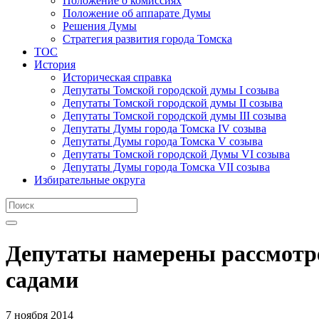
Положение о комиссиях
Положение об аппарате Думы
Решения Думы
Стратегия развития города Томска
ТОС
История
Историческая справка
Депутаты Томской городской думы I созыва
Депутаты Томской городской думы II созыва
Депутаты Томской городской думы III созыва
Депутаты Думы города Томска IV созыва
Депутаты Думы города Томска V созыва
Депутаты Томской городской Думы VI созыва
Депутаты Думы города Томска VII созыва
Избирательные округа
Депутаты намерены рассмотре
садами
7 ноября 2014