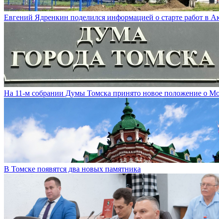
Евгений Ядренкин поделился информацией о старте работ в 
На 11-м собрании Думы Томска принято новое положение о М
В Томске появятся два новых памятника