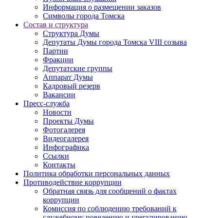
Информация о размещении заказов
Символы города Томска
Состав и структура
Структура Думы
Депутаты Думы города Томска VIII созыва
Партии
Фракции
Депутатские группы
Аппарат Думы
Кадровый резерв
Вакансии
Пресс-служба
Новости
Проекты Думы
Фотогалерея
Видеогалерея
Инфографика
Ссылки
Контакты
Политика обработки персональных данных
Прoтивoдeйствие кoрpупции
Обратная связь для сообщений о фактах
коррупции
Комиссия по соблюдению требований к
служебному поведению и урегулированию