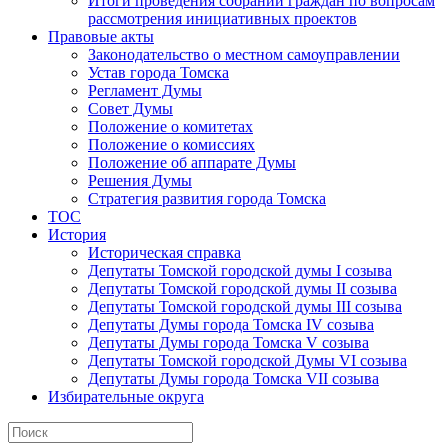
Итоги проведения собраний граждан по вопросам
рассмотрения инициативных проектов
Правовые акты
Законодательство о местном самоуправлении
Устав города Томска
Регламент Думы
Совет Думы
Положение о комитетах
Положение о комиссиях
Положение об аппарате Думы
Решения Думы
Стратегия развития города Томска
ТОС
История
Историческая справка
Депутаты Томской городской думы I созыва
Депутаты Томской городской думы II созыва
Депутаты Томской городской думы III созыва
Депутаты Думы города Томска IV созыва
Депутаты Думы города Томска V созыва
Депутаты Томской городской Думы VI созыва
Депутаты Думы города Томска VII созыва
Избирательные округа