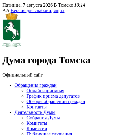
Пятница, 7 августа 2026
|
В Томске
10:14
A
A
Версия для слабовидящих
Дума
города Томска
Официальный сайт
Обращения граждан
Онлайн-приемная
График приема депутатов
Обзоры обращений граждан
Контакты
Деятельность Думы
Собрания Думы
Комитеты
Комиссии
Публичные слушания