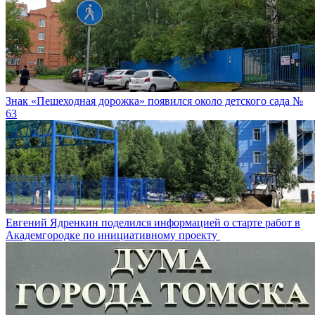
Знак «Пешеходная дорожка» появился около детского сада №
63
Евгений Ядренкин поделился информацией о старте работ в
Академгородке по инициативному проекту