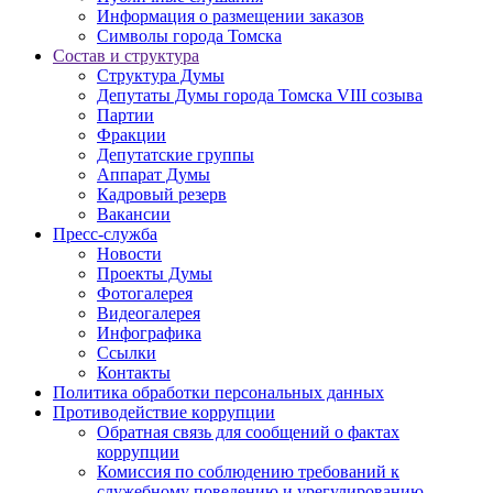
Информация о размещении заказов
Символы города Томска
Состав и структура
Структура Думы
Депутаты Думы города Томска VIII созыва
Партии
Фракции
Депутатские группы
Аппарат Думы
Кадровый резерв
Вакансии
Пресс-служба
Новости
Проекты Думы
Фотогалерея
Видеогалерея
Инфографика
Ссылки
Контакты
Политика обработки персональных данных
Прoтивoдeйствие кoрpупции
Обратная связь для сообщений о фактах
коррупции
Комиссия по соблюдению требований к
служебному поведению и урегулированию