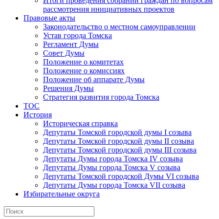
Итоги проведения собраний граждан по вопросам
рассмотрения инициативных проектов
Правовые акты
Законодательство о местном самоуправлении
Устав города Томска
Регламент Думы
Совет Думы
Положение о комитетах
Положение о комиссиях
Положение об аппарате Думы
Решения Думы
Стратегия развития города Томска
ТОС
История
Историческая справка
Депутаты Томской городской думы I созыва
Депутаты Томской городской думы II созыва
Депутаты Томской городской думы III созыва
Депутаты Думы города Томска IV созыва
Депутаты Думы города Томска V созыва
Депутаты Томской городской Думы VI созыва
Депутаты Думы города Томска VII созыва
Избирательные округа