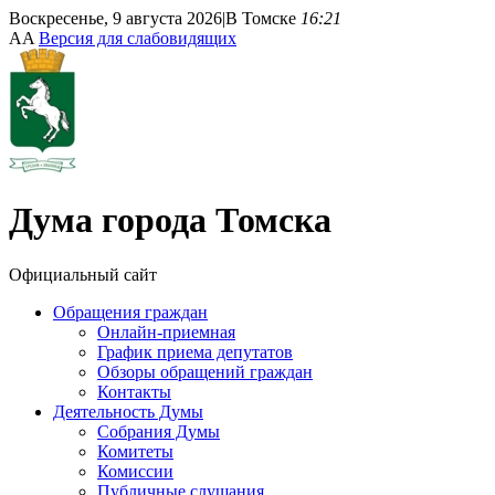
Воскресенье, 9 августа 2026
|
В Томске
16:21
A
A
Версия для слабовидящих
Дума
города Томска
Официальный сайт
Обращения граждан
Онлайн-приемная
График приема депутатов
Обзоры обращений граждан
Контакты
Деятельность Думы
Собрания Думы
Комитеты
Комиссии
Публичные слушания