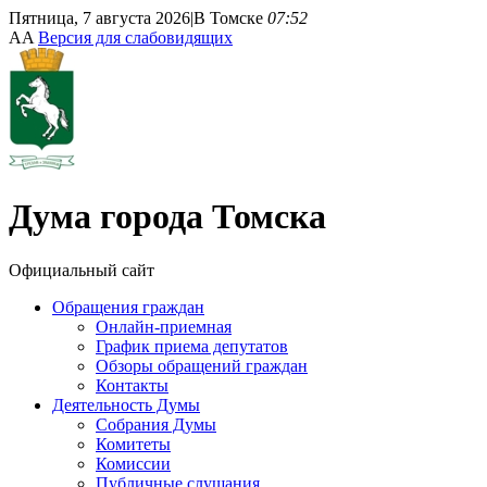
Пятница, 7 августа 2026
|
В Томске
07:52
A
A
Версия для слабовидящих
Дума
города Томска
Официальный сайт
Обращения граждан
Онлайн-приемная
График приема депутатов
Обзоры обращений граждан
Контакты
Деятельность Думы
Собрания Думы
Комитеты
Комиссии
Публичные слушания