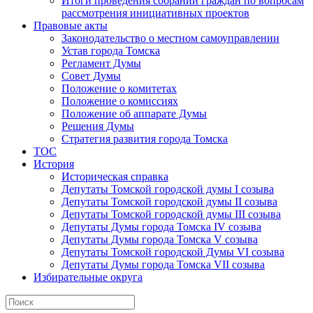
Итоги проведения собраний граждан по вопросам
рассмотрения инициативных проектов
Правовые акты
Законодательство о местном самоуправлении
Устав города Томска
Регламент Думы
Совет Думы
Положение о комитетах
Положение о комиссиях
Положение об аппарате Думы
Решения Думы
Стратегия развития города Томска
ТОС
История
Историческая справка
Депутаты Томской городской думы I созыва
Депутаты Томской городской думы II созыва
Депутаты Томской городской думы III созыва
Депутаты Думы города Томска IV созыва
Депутаты Думы города Томска V созыва
Депутаты Томской городской Думы VI созыва
Депутаты Думы города Томска VII созыва
Избирательные округа