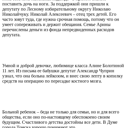
поставить дочь на ноги. За поддержкой они пришли к
депутату по Лесному избирательному округу Николаю
Николайчуку. Николай Алексеевич – отец трех детей. Его
часто зовут туда, где нужна срочная помощь, потому что он
умеет сопереживать и держит обещания. Семье Арины
перечислены деньги из фонда непредвиденных расходов
депутата.
Умной и доброй девочке, любимице класса Алине Болотиной
11 лет. Из письма ее бабушки депутат Александр Чуприн
узнал, что она больна лейкозом, и внес свою лепту в копилку
средств на операцию по пересадке костного мозга.
Больной ребенок – беда не только для семьи, но и для всего
общества, если оно по-настоящему обеспокоено своим
будущим. Счастливого детства достойны все дети. В Думе
города Томска хорошо понимают это.