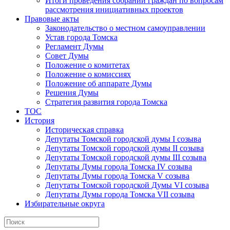
Итоги проведения собраний граждан по вопросам
рассмотрения инициативных проектов
Правовые акты
Законодательство о местном самоуправлении
Устав города Томска
Регламент Думы
Совет Думы
Положение о комитетах
Положение о комиссиях
Положение об аппарате Думы
Решения Думы
Стратегия развития города Томска
ТОС
История
Историческая справка
Депутаты Томской городской думы I созыва
Депутаты Томской городской думы II созыва
Депутаты Томской городской думы III созыва
Депутаты Думы города Томска IV созыва
Депутаты Думы города Томска V созыва
Депутаты Томской городской Думы VI созыва
Депутаты Думы города Томска VII созыва
Избирательные округа