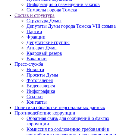
Информация о размещении заказов
Символы города Томска
Состав и структура
Структура Думы
Депутаты Думы города Томска VIII созыва
Партии
Фракции
Депутатские группы
Аппарат Думы
Кадровый резерв
Вакансии
Пресс-служба
Новости
Проекты Думы
Фотогалерея
Видеогалерея
Инфографика
Ссылки
Контакты
Политика обработки персональных данных
Прoтивoдeйствие кoрpупции
Обратная связь для сообщений о фактах
коррупции
Комиссия по соблюдению требований к
служебному поведению и урегулированию