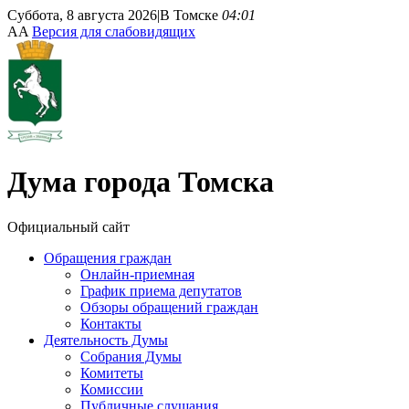
Суббота, 8 августа 2026
|
В Томске
04:01
A
A
Версия для слабовидящих
Дума
города Томска
Официальный сайт
Обращения граждан
Онлайн-приемная
График приема депутатов
Обзоры обращений граждан
Контакты
Деятельность Думы
Собрания Думы
Комитеты
Комиссии
Публичные слушания