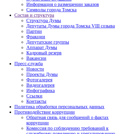
Информация о размещении заказов
Символы города Томска
Состав и структура
Структура Думы
Депутаты Думы города Томска VIII созыва
Партии
Фракции
Депутатские группы
Аппарат Думы
Кадровый резерв
Вакансии
Пресс-служба
Новости
Проекты Думы
Фотогалерея
Видеогалерея
Инфографика
Ссылки
Контакты
Политика обработки персональных данных
Прoтивoдeйствие кoрpупции
Обратная связь для сообщений о фактах
коррупции
Комиссия по соблюдению требований к
служебному поведению и урегулированию