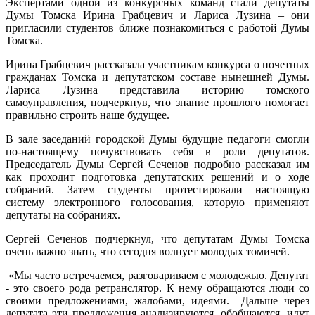
Экспертами одной из конкурсных команд стали депутаты
Думы Томска Ирина Грабцевич и Лариса Лузина – они
пригласили студентов ближе познакомиться с работой Думы
Томска.
Ирина Грабцевич рассказала участникам конкурса о почетных
гражданах Томска и депутатском составе нынешней Думы.
Лариса Лузина представила историю томского
самоуправления, подчеркнув, что знание прошлого помогает
правильно строить наше будущее.
В зале заседаний городской Думы будущие педагоги смогли
по-настоящему почувствовать себя в роли депутатов.
Председатель Думы Сергей Сеченов подробно рассказал им
как проходит подготовка депутатских решений и о ходе
собраний. Затем студенты протестировали настоящую
систему электронного голосования, которую применяют
депутаты на собраниях.
Сергей Сеченов подчеркнул, что депутатам Думы Томска
очень важно знать, что сегодня волнует молодых томичей.
«Мы часто встречаемся, разговариваем с молодежью. Депутат
- это своего рода ретранслятор. К нему обращаются люди со
своими предложениями, жалобами, идеями. Дальше через
депутата эти предложения анализируются, обобщаются, идут