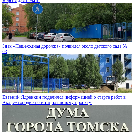
Версия для печати
Знак «Пешеходная дорожка» появился около детского сада №
63
Евгений Ядренкин поделился информацией о старте работ в
Академгородке по инициативному проекту