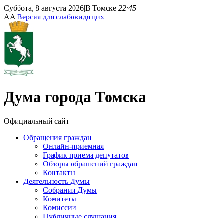
Суббота, 8 августа 2026
|
В Томске
22:45
A
A
Версия для слабовидящих
Дума
города Томска
Официальный сайт
Обращения граждан
Онлайн-приемная
График приема депутатов
Обзоры обращений граждан
Контакты
Деятельность Думы
Собрания Думы
Комитеты
Комиссии
Публичные слушания