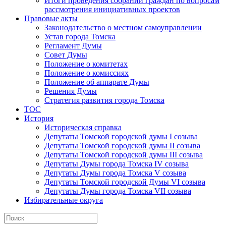
Итоги проведения собраний граждан по вопросам
рассмотрения инициативных проектов
Правовые акты
Законодательство о местном самоуправлении
Устав города Томска
Регламент Думы
Совет Думы
Положение о комитетах
Положение о комиссиях
Положение об аппарате Думы
Решения Думы
Стратегия развития города Томска
ТОС
История
Историческая справка
Депутаты Томской городской думы I созыва
Депутаты Томской городской думы II созыва
Депутаты Томской городской думы III созыва
Депутаты Думы города Томска IV созыва
Депутаты Думы города Томска V созыва
Депутаты Томской городской Думы VI созыва
Депутаты Думы города Томска VII созыва
Избирательные округа