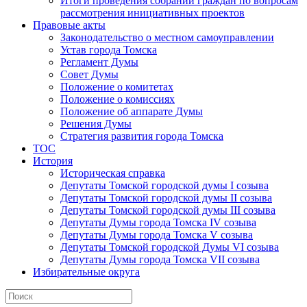
Итоги проведения собраний граждан по вопросам
рассмотрения инициативных проектов
Правовые акты
Законодательство о местном самоуправлении
Устав города Томска
Регламент Думы
Совет Думы
Положение о комитетах
Положение о комиссиях
Положение об аппарате Думы
Решения Думы
Стратегия развития города Томска
ТОС
История
Историческая справка
Депутаты Томской городской думы I созыва
Депутаты Томской городской думы II созыва
Депутаты Томской городской думы III созыва
Депутаты Думы города Томска IV созыва
Депутаты Думы города Томска V созыва
Депутаты Томской городской Думы VI созыва
Депутаты Думы города Томска VII созыва
Избирательные округа