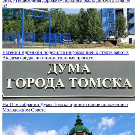
Знак «Пешеходная дорожка» появился около детского сада №
63
Евгений Ядренкин поделился информацией о старте работ в
Академгородке по инициативному проекту
На 11-м собрании Думы Томска принято новое положение о
Молодежном Совете