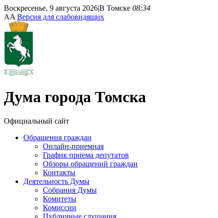
Воскресенье, 9 августа 2026
|
В Томске
08:34
A
A
Версия для слабовидящих
Дума
города Томска
Официальный сайт
Обращения граждан
Онлайн-приемная
График приема депутатов
Обзоры обращений граждан
Контакты
Деятельность Думы
Собрания Думы
Комитеты
Комиссии
Публичные слушания