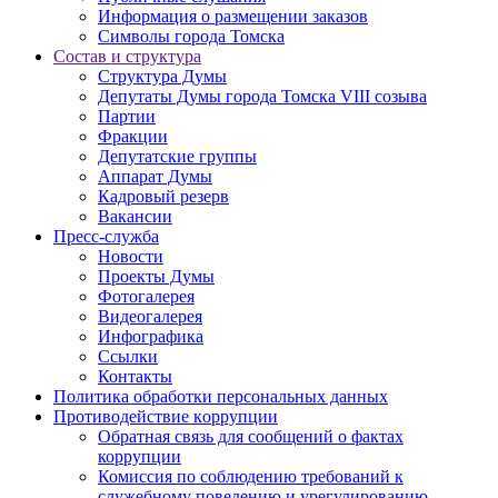
Информация о размещении заказов
Символы города Томска
Состав и структура
Структура Думы
Депутаты Думы города Томска VIII созыва
Партии
Фракции
Депутатские группы
Аппарат Думы
Кадровый резерв
Вакансии
Пресс-служба
Новости
Проекты Думы
Фотогалерея
Видеогалерея
Инфографика
Ссылки
Контакты
Политика обработки персональных данных
Прoтивoдeйствие кoрpупции
Обратная связь для сообщений о фактах
коррупции
Комиссия по соблюдению требований к
служебному поведению и урегулированию