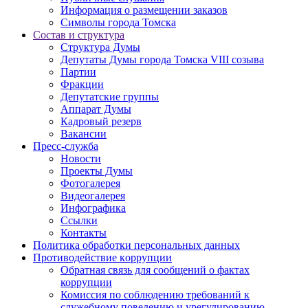
Информация о размещении заказов
Символы города Томска
Состав и структура
Структура Думы
Депутаты Думы города Томска VIII созыва
Партии
Фракции
Депутатские группы
Аппарат Думы
Кадровый резерв
Вакансии
Пресс-служба
Новости
Проекты Думы
Фотогалерея
Видеогалерея
Инфографика
Ссылки
Контакты
Политика обработки персональных данных
Прoтивoдeйствие кoрpупции
Обратная связь для сообщений о фактах
коррупции
Комиссия по соблюдению требований к
служебному поведению и урегулированию