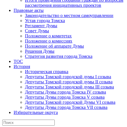
Итоги проведения собраний граждан по вопросам
рассмотрения инициативных проектов
Правовые акты
Законодательство о местном самоуправлении
Устав города Томска
Регламент Думы
Совет Думы
Положение о комитетах
Положение о комиссиях
Положение об аппарате Думы
Решения Думы
Стратегия развития города Томска
ТОС
История
Историческая справка
Депутаты Томской городской думы I созыва
Депутаты Томской городской думы II созыва
Депутаты Томской городской думы III созыва
Депутаты Думы города Томска IV созыва
Депутаты Думы города Томска V созыва
Депутаты Томской городской Думы VI созыва
Депутаты Думы города Томска VII созыва
Избирательные округа