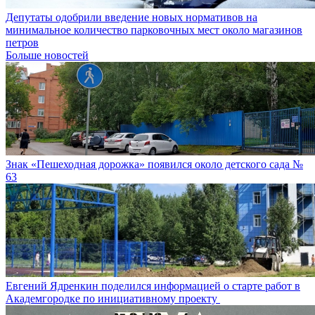
Депутаты одобрили введение новых нормативов на
минимальное количество парковочных мест около магазинов
петров
Больше новостей
Знак «Пешеходная дорожка» появился около детского сада №
63
Евгений Ядренкин поделился информацией о старте работ в
Академгородке по инициативному проекту