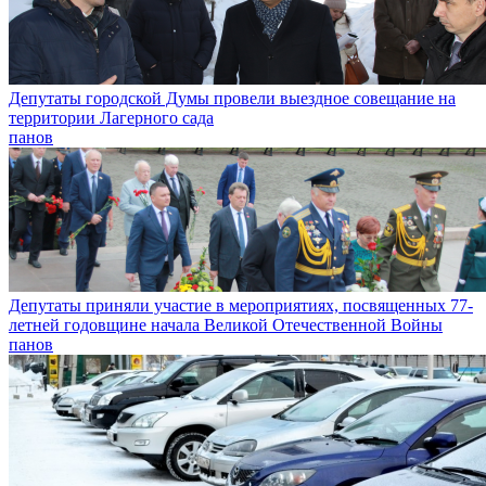
Депутаты городской Думы провели выездное совещание на
территории Лагерного сада
панов
Депутаты приняли участие в мероприятиях, посвященных 77-
летней годовщине начала Великой Отечественной Войны
панов