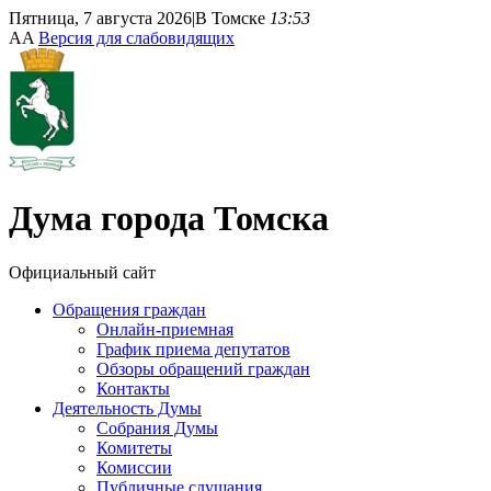
Пятница, 7 августа 2026
|
В Томске
13:53
A
A
Версия для слабовидящих
Дума
города Томска
Официальный сайт
Обращения граждан
Онлайн-приемная
График приема депутатов
Обзоры обращений граждан
Контакты
Деятельность Думы
Собрания Думы
Комитеты
Комиссии
Публичные слушания