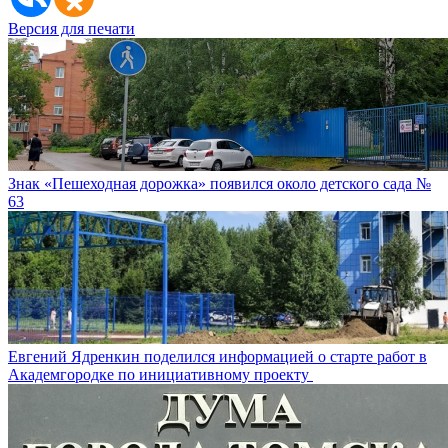
Версия для печати
Знак «Пешеходная дорожка» появился около детского сада №
63
Евгений Ядренкин поделился информацией о старте работ в
Академгородке по инициативному проекту