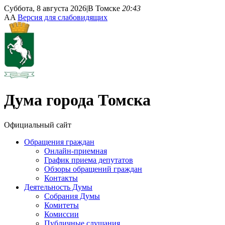
Суббота, 8 августа 2026
|
В Томске
20:43
A
A
Версия для слабовидящих
Дума
города Томска
Официальный сайт
Обращения граждан
Онлайн-приемная
График приема депутатов
Обзоры обращений граждан
Контакты
Деятельность Думы
Собрания Думы
Комитеты
Комиссии
Публичные слушания