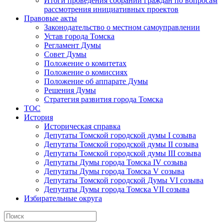
Итоги проведения собраний граждан по вопросам
рассмотрения инициативных проектов
Правовые акты
Законодательство о местном самоуправлении
Устав города Томска
Регламент Думы
Совет Думы
Положение о комитетах
Положение о комиссиях
Положение об аппарате Думы
Решения Думы
Стратегия развития города Томска
ТОС
История
Историческая справка
Депутаты Томской городской думы I созыва
Депутаты Томской городской думы II созыва
Депутаты Томской городской думы III созыва
Депутаты Думы города Томска IV созыва
Депутаты Думы города Томска V созыва
Депутаты Томской городской Думы VI созыва
Депутаты Думы города Томска VII созыва
Избирательные округа