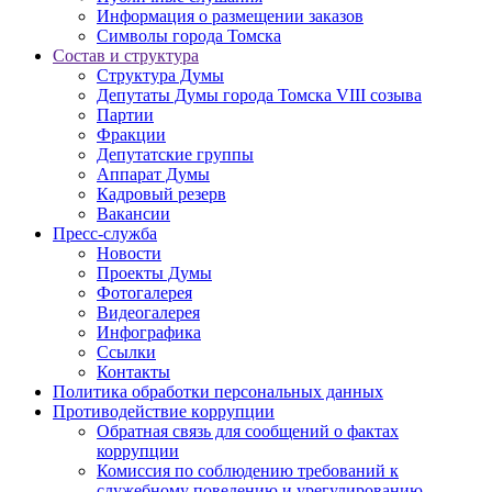
Информация о размещении заказов
Символы города Томска
Состав и структура
Структура Думы
Депутаты Думы города Томска VIII созыва
Партии
Фракции
Депутатские группы
Аппарат Думы
Кадровый резерв
Вакансии
Пресс-служба
Новости
Проекты Думы
Фотогалерея
Видеогалерея
Инфографика
Ссылки
Контакты
Политика обработки персональных данных
Прoтивoдeйствие кoрpупции
Обратная связь для сообщений о фактах
коррупции
Комиссия по соблюдению требований к
служебному поведению и урегулированию