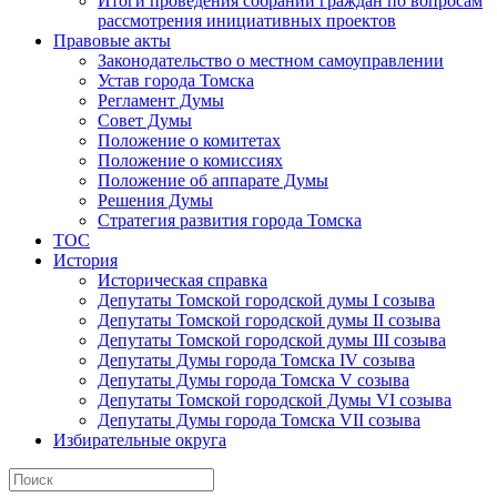
Итоги проведения собраний граждан по вопросам
рассмотрения инициативных проектов
Правовые акты
Законодательство о местном самоуправлении
Устав города Томска
Регламент Думы
Совет Думы
Положение о комитетах
Положение о комиссиях
Положение об аппарате Думы
Решения Думы
Стратегия развития города Томска
ТОС
История
Историческая справка
Депутаты Томской городской думы I созыва
Депутаты Томской городской думы II созыва
Депутаты Томской городской думы III созыва
Депутаты Думы города Томска IV созыва
Депутаты Думы города Томска V созыва
Депутаты Томской городской Думы VI созыва
Депутаты Думы города Томска VII созыва
Избирательные округа