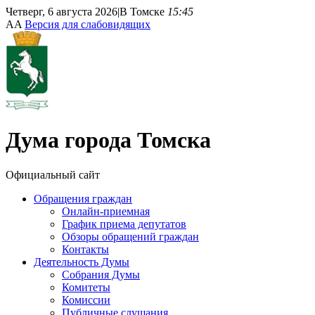
Четверг, 6 августа 2026
|
В Томске
15:45
A
A
Версия для слабовидящих
Дума
города Томска
Официальный сайт
Обращения граждан
Онлайн-приемная
График приема депутатов
Обзоры обращений граждан
Контакты
Деятельность Думы
Собрания Думы
Комитеты
Комиссии
Публичные слушания