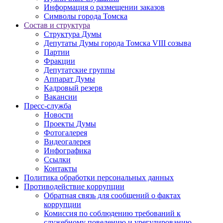
Информация о размещении заказов
Символы города Томска
Состав и структура
Структура Думы
Депутаты Думы города Томска VIII созыва
Партии
Фракции
Депутатские группы
Аппарат Думы
Кадровый резерв
Вакансии
Пресс-служба
Новости
Проекты Думы
Фотогалерея
Видеогалерея
Инфографика
Ссылки
Контакты
Политика обработки персональных данных
Прoтивoдeйствие кoрpупции
Обратная связь для сообщений о фактах
коррупции
Комиссия по соблюдению требований к
служебному поведению и урегулированию