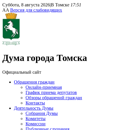
Суббота, 8 августа 2026
|
В Томске
17:51
A
A
Версия для слабовидящих
Дума
города Томска
Официальный сайт
Обращения граждан
Онлайн-приемная
График приема депутатов
Обзоры обращений граждан
Контакты
Деятельность Думы
Собрания Думы
Комитеты
Комиссии
Публичные слушания