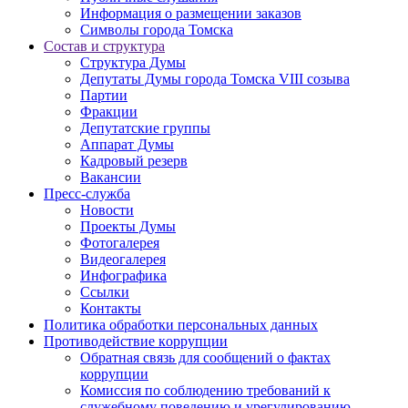
Информация о размещении заказов
Символы города Томска
Состав и структура
Структура Думы
Депутаты Думы города Томска VIII созыва
Партии
Фракции
Депутатские группы
Аппарат Думы
Кадровый резерв
Вакансии
Пресс-служба
Новости
Проекты Думы
Фотогалерея
Видеогалерея
Инфографика
Ссылки
Контакты
Политика обработки персональных данных
Прoтивoдeйствие кoрpупции
Обратная связь для сообщений о фактах
коррупции
Комиссия по соблюдению требований к
служебному поведению и урегулированию