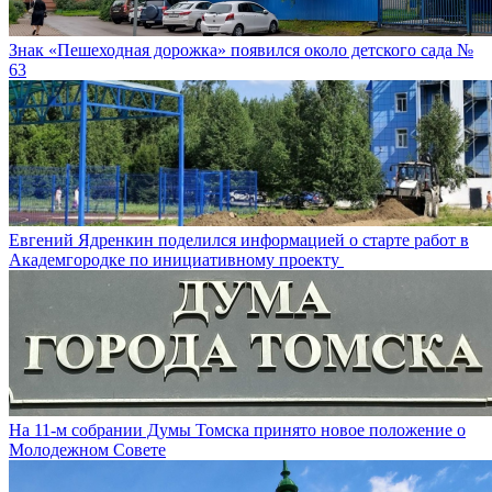
Знак «Пешеходная дорожка» появился около детского сада №
63
Евгений Ядренкин поделился информацией о старте работ в
Академгородке по инициативному проекту
На 11-м собрании Думы Томска принято новое положение о
Молодежном Совете