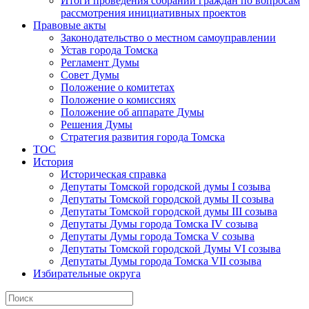
Итоги проведения собраний граждан по вопросам
рассмотрения инициативных проектов
Правовые акты
Законодательство о местном самоуправлении
Устав города Томска
Регламент Думы
Совет Думы
Положение о комитетах
Положение о комиссиях
Положение об аппарате Думы
Решения Думы
Стратегия развития города Томска
ТОС
История
Историческая справка
Депутаты Томской городской думы I созыва
Депутаты Томской городской думы II созыва
Депутаты Томской городской думы III созыва
Депутаты Думы города Томска IV созыва
Депутаты Думы города Томска V созыва
Депутаты Томской городской Думы VI созыва
Депутаты Думы города Томска VII созыва
Избирательные округа