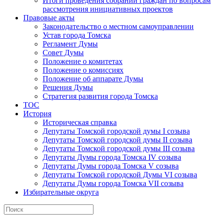
Итоги проведения собраний граждан по вопросам
рассмотрения инициативных проектов
Правовые акты
Законодательство о местном самоуправлении
Устав города Томска
Регламент Думы
Совет Думы
Положение о комитетах
Положение о комиссиях
Положение об аппарате Думы
Решения Думы
Стратегия развития города Томска
ТОС
История
Историческая справка
Депутаты Томской городской думы I созыва
Депутаты Томской городской думы II созыва
Депутаты Томской городской думы III созыва
Депутаты Думы города Томска IV созыва
Депутаты Думы города Томска V созыва
Депутаты Томской городской Думы VI созыва
Депутаты Думы города Томска VII созыва
Избирательные округа