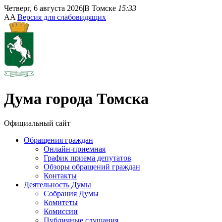
Четверг, 6 августа 2026
|
В Томске
15:33
A
A
Версия для слабовидящих
Дума
города Томска
Официальный сайт
Обращения граждан
Онлайн-приемная
График приема депутатов
Обзоры обращений граждан
Контакты
Деятельность Думы
Собрания Думы
Комитеты
Комиссии
Публичные слушания