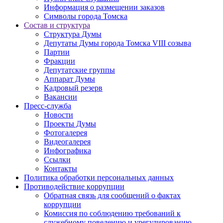
Информация о размещении заказов
Символы города Томска
Состав и структура
Структура Думы
Депутаты Думы города Томска VIII созыва
Партии
Фракции
Депутатские группы
Аппарат Думы
Кадровый резерв
Вакансии
Пресс-служба
Новости
Проекты Думы
Фотогалерея
Видеогалерея
Инфографика
Ссылки
Контакты
Политика обработки персональных данных
Прoтивoдeйствие кoрpупции
Обратная связь для сообщений о фактах
коррупции
Комиссия по соблюдению требований к
служебному поведению и урегулированию